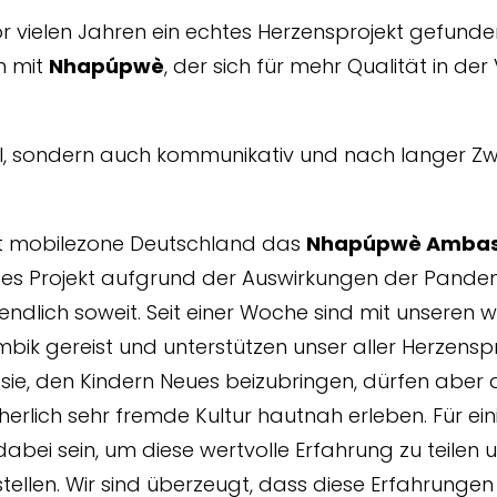
vor vielen Jahren ein echtes Herzensprojekt gefund
n mit
Nhapúpwè
, der sich für mehr Qualität in de
iell, sondern auch kommunikativ und nach langer
at mobilezone Deutschland das
Nhapúpwè Ambas
ses Projekt aufgrund der Auswirkungen der Pandem
ndlich soweit. Seit einer Woche sind mit unseren
bik gereist und unterstützen unser aller Herzensp
en sie, den Kindern Neues beizubringen, dürfen abe
cherlich sehr fremde Kultur hautnah erleben. Für e
dabei sein, um diese wertvolle Erfahrung zu teilen 
rstellen. Wir sind überzeugt, dass diese Erfahrun