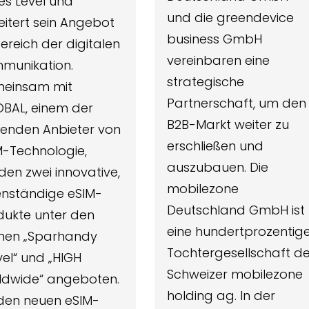
es Level und
und die greendevice
eitert sein Angebot
business GmbH
ereich der digitalen
vereinbaren eine
munikation.
strategische
einsam mit
Partnerschaft, um den
OBAL, einem der
B2B-Markt weiter zu
renden Anbieter von
erschließen und
M-Technologie,
auszubauen. Die
den zwei innovative,
mobilezone
enständige eSIM-
Deutschland GmbH ist
dukte unter den
eine hundertprozentig
en „Sparhandy
Tochtergesellschaft de
el“ und „HIGH
Schweizer mobilezone
ldwide“ angeboten.
holding ag. In der
 den neuen eSIM-