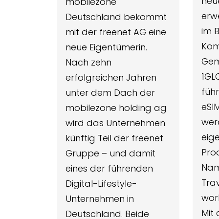
neu
mobilezone
erw
Deutschland bekommt
im B
mit der freenet AG eine
Kom
neue Eigentümerin.
Gem
Nach zehn
1GL
erfolgreichen Jahren
füh
unter dem Dach der
eSI
mobilezone holding ag
wer
wird das Unternehmen
eig
künftig Teil der freenet
Pro
Gruppe – und damit
Nam
eines der führenden
Trav
Digital-Lifestyle-
wor
Unternehmen in
Mit
Deutschland. Beide