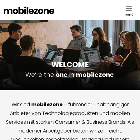
WELCOME
We’re the
one
in
mobilezone
.
Wir sind
mobilezone
– führender unabhängiger
Anbieter von Technologieprodukten und mobilen
Services mit starken Consumer & Business Brands. Als
moderner Arbeitgeber bieten wir zahlreiche
Möglichkeiten, respektvollen Umgang und unsere